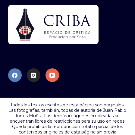
Todos los textos escritos de esta página son originales.
Las fotografías, también, todas de autoría de Juan Pablo
Torres Muñiz. Las demás imágenes empleadas se
encuentran libres de restricciones para su uso en redes.
Queda prohibida la reproducción total o parcial de los
contenidos originales de esta página sin previa