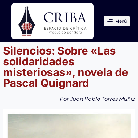
S
a
Menú
l
t
a
Silencios: Sobre «Las
r
solidaridades
a
l
misteriosas», novela de
c
Pascal Quignard
o
n
Por Juan Pablo Torres Muñiz
t
e
n
i
d