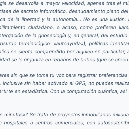
ía se desarrolla a mayor velocidad, apenas tras el milit
lase de secreto informático, desnudamiento pleno del h
rástica de la libertad y la autonomía… No es una ilus
bilitamiento ciudadano, o acaso, como prefieren llam
stergación de la gnoseología y, en general, del estudio
absurdo terminológico: «autoayuda»), políticas identi
ico se sienta comprendido por alguien en particular, a
lidad se lo organiza en rebaños de bobos (que se creen li
ares sin que se tome tu voz para registrar preferenci
 inclusive sin haber activado el GPS; no puedes realizar
vertirte en estadística. Con la computación cuántica, 
 minutos»? Se trata de proyectos inmobiliarios millon
 hospitales a centros comerciales, con autosostenib