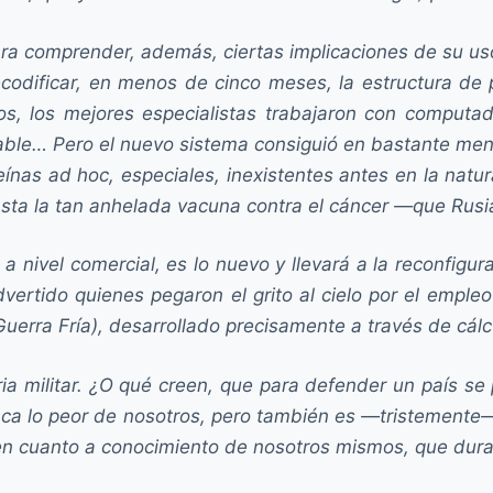
ra comprender, además, ciertas implicaciones de su uso.
codificar, en menos de cinco meses, la estructura de p
 los mejores especialistas trabajaron con computador
table… Pero el nuevo sistema consiguió en bastante me
eínas ad hoc, especiales, inexistentes antes en la natu
asta la tan anhelada vacuna contra el cáncer —que Rusia
a nivel comercial, es lo nuevo y llevará a la reconfigu
dvertido quienes pegaron el grito al cielo por el emple
erra Fría), desarrollado precisamente a través de cálc
a militar. ¿O qué creen, que para defender un país se 
saca lo peor de nosotros, pero también es —tristemente— 
i en cuanto a conocimiento de nosotros mismos, que dura