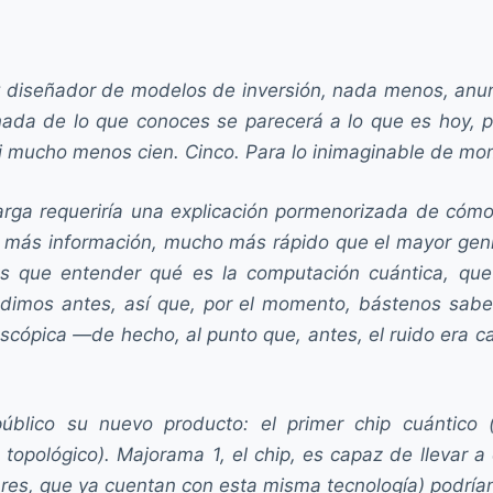
a y diseñador de modelos de inversión, nada menos, an
nada de lo que conoces se parecerá a lo que es hoy, p
, ni mucho menos cien. Cinco. Para lo inimaginable de m
larga requeriría una explicación pormenorizada de có
 más información, mucho más rápido que el mayor geni
s que entender qué es la computación cuántica, que
 la dimos antes, así que, por el momento, bástenos sa
cópica —de hecho, al punto que, antes, el ruido era c
lico su nuevo producto: el primer chip cuántico (
topológico). Majorama 1, el chip, es capaz de llevar 
res, que ya cuentan con esta misma tecnología) podrían 