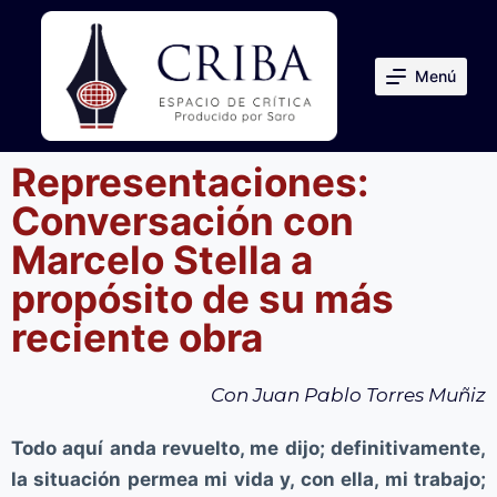
S
a
Menú
l
t
a
Representaciones:
r
Conversación con
a
l
Marcelo Stella a
c
propósito de su más
o
reciente obra
n
t
Con Juan Pablo Torres Muñiz
e
n
Todo aquí anda revuelto, me dijo; definitivamente,
i
la situación permea mi vida y, con ella, mi trabajo;
d