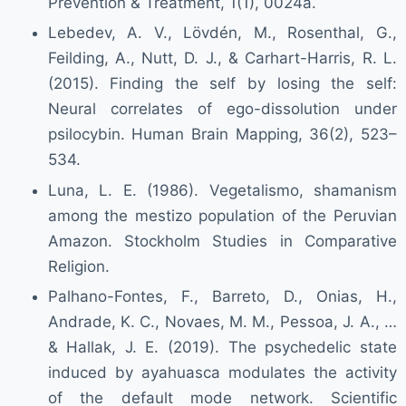
Prevention & Treatment, 1(1), 0024a.
Lebedev, A. V., Lövdén, M., Rosenthal, G.,
Feilding, A., Nutt, D. J., & Carhart-Harris, R. L.
(2015). Finding the self by losing the self:
Neural correlates of ego-dissolution under
psilocybin. Human Brain Mapping, 36(2), 523–
534.
Luna, L. E. (1986). Vegetalismo, shamanism
among the mestizo population of the Peruvian
Amazon. Stockholm Studies in Comparative
Religion.
Palhano-Fontes, F., Barreto, D., Onias, H.,
Andrade, K. C., Novaes, M. M., Pessoa, J. A., …
& Hallak, J. E. (2019). The psychedelic state
induced by ayahuasca modulates the activity
of the default mode network. Scientific