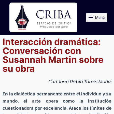
S
a
Menú
l
t
a
Interacción dramática:
r
Conversación con
a
l
Susannah Martin sobre
c
su obra
o
n
Con Juan Pablo Torres Muñiz
t
e
En la dialéctica permanente entre el individuo y su
n
mundo, el arte opera como la institución
i
cuestionadora por excelencia. Ataca los límites de
d