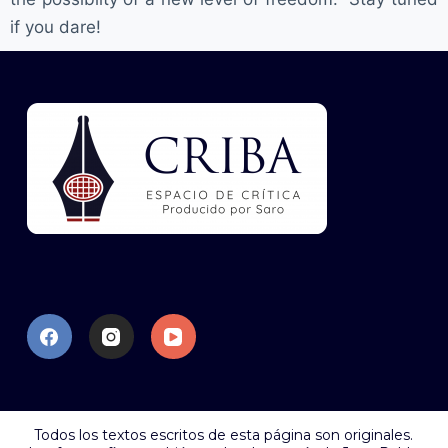
if you dare!
Todos los textos escritos de esta página son originales.