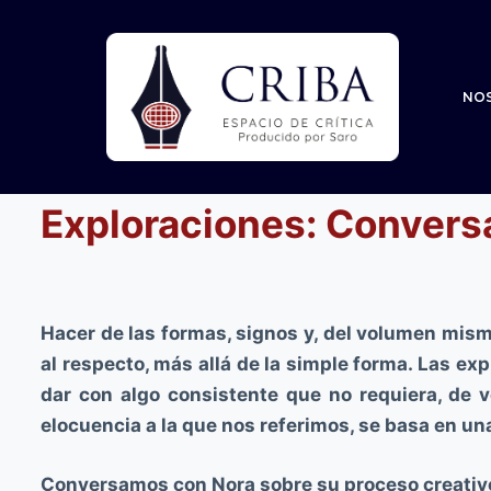
S
a
l
NO
t
a
r
a
Exploraciones: Conversa
l
c
o
n
Hacer de las formas, signos y, del volumen mism
t
al respecto, más allá de la simple forma. Las e
e
dar con algo consistente que no requiera, de v
n
elocuencia a la que nos referimos, se basa en una 
i
Conversamos con Nora sobre su proceso creativo, 
d