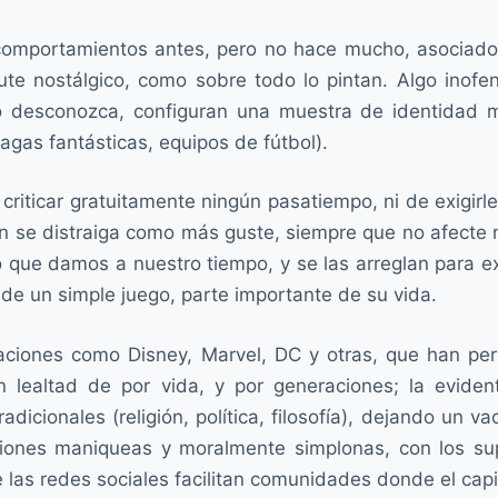
omportamientos antes, pero no hace mucho, asociados
rute nostálgico, como sobre todo lo pintan. Algo inof
o desconozca, configuran una muestra de identidad 
gas fantásticas, equipos de fútbol).
de criticar gratuitamente ningún pasatiempo, ni de exigi
n se distraiga como más guste, siempre que no afecte 
 que damos a nuestro tiempo, y se las arreglan para ex
 de un simple juego, parte importante de su vida.
raciones como Disney, Marvel, DC y otras, que han pe
 lealtad de por vida, y por generaciones; la evident
adicionales (religión, política, filosofía), dejando un 
iones maniqueas y moralmente simplonas, con los sup
e las redes sociales facilitan comunidades donde el capi