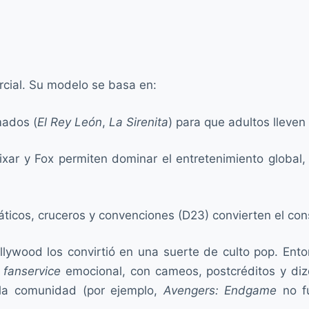
ercial. Su modelo se basa en:
mados (
El Rey León
,
La Sirenita
) para que adultos lleven
 Pixar y Fox permiten dominar el entretenimiento globa
ticos, cruceros y convenciones (D23) convierten el co
wood los convirtió en una suerte de culto pop. Entonce
l
fanservice
emocional, con cameos, postcréditos y diz
a la comunidad (por ejemplo,
Avengers: Endgame
no fu