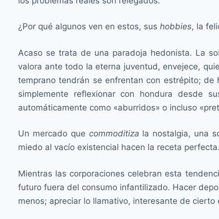
los problemas reales son relegados.
¿Por qué algunos ven en estos, sus
hobbies
, la fe
Acaso se trata de una paradoja hedonista. La so
valora ante todo la eterna juventud, envejece, qui
temprano tendrán se enfrentan con estrépito; de 
simplemente reflexionar con hondura desde sus
automáticamente como «aburridos» o incluso «pre
Un mercado que
commoditiza
la nostalgia, una s
miedo al vacío existencial hacen la receta perfecta
Mientras las corporaciones celebran esta tendenc
futuro fuera del consumo infantilizado. Hacer depor
menos; apreciar lo llamativo, interesante de cier