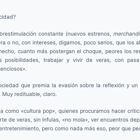
licidad?
brestimulación constante (nuevos estrenos,
merchandi
era o no, con intereses, digamos, poco serios, que los a
hecho, cuanto más postergan el choque, peores los resu
 posibilidades, trabajar y vivir de veras, con pa
tenciosos».
ociedad que premia la evasión sobre la reflexión y u
. Muy redituable, claro.
ia como «cultura pop», quienes procuramos hacer crít
te de veras, sin ínfulas, «no mola», ver encuentros dep
to entretenimiento, pero como nada más eso, peor que p